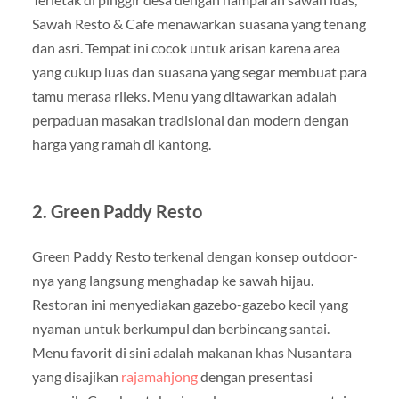
Sawah Resto & Cafe menawarkan suasana yang tenang
dan asri. Tempat ini cocok untuk arisan karena area
yang cukup luas dan suasana yang segar membuat para
tamu merasa rileks. Menu yang ditawarkan adalah
perpaduan masakan tradisional dan modern dengan
harga yang ramah di kantong.
2. Green Paddy Resto
Green Paddy Resto terkenal dengan konsep outdoor-
nya yang langsung menghadap ke sawah hijau.
Restoran ini menyediakan gazebo-gazebo kecil yang
nyaman untuk berkumpul dan berbincang santai.
Menu favorit di sini adalah makanan khas Nusantara
yang disajikan
rajamahjong
dengan presentasi