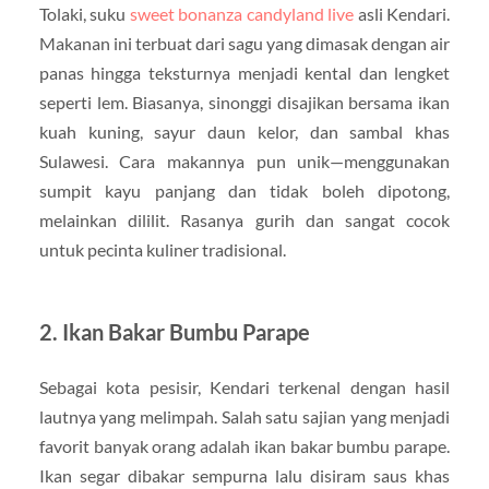
Tolaki, suku
sweet bonanza candyland live
asli Kendari.
Makanan ini terbuat dari sagu yang dimasak dengan air
panas hingga teksturnya menjadi kental dan lengket
seperti lem. Biasanya, sinonggi disajikan bersama ikan
kuah kuning, sayur daun kelor, dan sambal khas
Sulawesi. Cara makannya pun unik—menggunakan
sumpit kayu panjang dan tidak boleh dipotong,
melainkan dililit. Rasanya gurih dan sangat cocok
untuk pecinta kuliner tradisional.
2. Ikan Bakar Bumbu Parape
Sebagai kota pesisir, Kendari terkenal dengan hasil
lautnya yang melimpah. Salah satu sajian yang menjadi
favorit banyak orang adalah ikan bakar bumbu parape.
Ikan segar dibakar sempurna lalu disiram saus khas