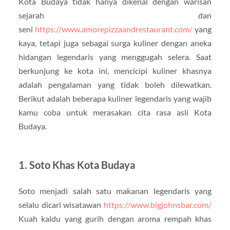
Kota Budaya tidak hanya dikenal dengan warisan
sejarah dan
seni
https://www.amorepizzaandrestaurant.com/
yang
kaya, tetapi juga sebagai surga kuliner dengan aneka
hidangan legendaris yang menggugah selera. Saat
berkunjung ke kota ini, mencicipi kuliner khasnya
adalah pengalaman yang tidak boleh dilewatkan.
Berikut adalah beberapa kuliner legendaris yang wajib
kamu coba untuk merasakan cita rasa asli Kota
Budaya.
1. Soto Khas Kota Budaya
Soto menjadi salah satu makanan legendaris yang
selalu dicari wisatawan
https://www.bigjohnsbar.com/
Kuah kaldu yang gurih dengan aroma rempah khas