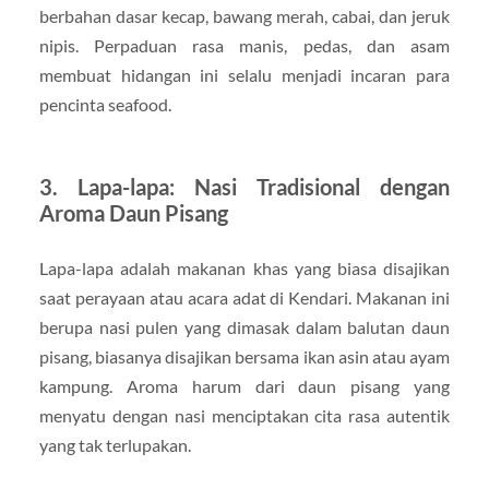
berbahan dasar kecap, bawang merah, cabai, dan jeruk
nipis. Perpaduan rasa manis, pedas, dan asam
membuat hidangan ini selalu menjadi incaran para
pencinta seafood.
3. Lapa-lapa: Nasi Tradisional dengan
Aroma Daun Pisang
Lapa-lapa adalah makanan khas yang biasa disajikan
saat perayaan atau acara adat di Kendari. Makanan ini
berupa nasi pulen yang dimasak dalam balutan daun
pisang, biasanya disajikan bersama ikan asin atau ayam
kampung. Aroma harum dari daun pisang yang
menyatu dengan nasi menciptakan cita rasa autentik
yang tak terlupakan.