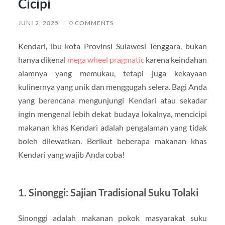
Cicipi
JUNI 2, 2025
/
0 COMMENTS
Kendari, ibu kota Provinsi Sulawesi Tenggara, bukan
hanya dikenal
mega wheel pragmatic
karena keindahan
alamnya yang memukau, tetapi juga kekayaan
kulinernya yang unik dan menggugah selera. Bagi Anda
yang berencana mengunjungi Kendari atau sekadar
ingin mengenal lebih dekat budaya lokalnya, mencicipi
makanan khas Kendari adalah pengalaman yang tidak
boleh dilewatkan. Berikut beberapa makanan khas
Kendari yang wajib Anda coba!
1. Sinonggi: Sajian Tradisional Suku Tolaki
Sinonggi adalah makanan pokok masyarakat suku