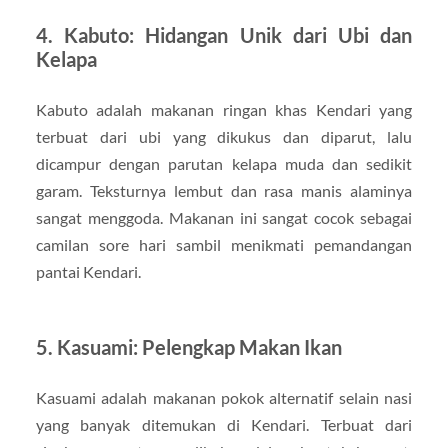
4. Kabuto: Hidangan Unik dari Ubi dan
Kelapa
Kabuto adalah makanan ringan khas Kendari yang
terbuat dari ubi yang dikukus dan diparut, lalu
dicampur dengan parutan kelapa muda dan sedikit
garam. Teksturnya lembut dan rasa manis alaminya
sangat menggoda. Makanan ini sangat cocok sebagai
camilan sore hari sambil menikmati pemandangan
pantai Kendari.
5. Kasuami: Pelengkap Makan Ikan
Kasuami adalah makanan pokok alternatif selain nasi
yang banyak ditemukan di Kendari. Terbuat dari