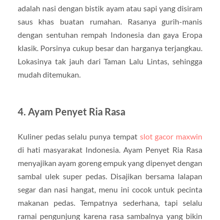
adalah nasi dengan bistik ayam atau sapi yang disiram
saus khas buatan rumahan. Rasanya gurih-manis
dengan sentuhan rempah Indonesia dan gaya Eropa
klasik. Porsinya cukup besar dan harganya terjangkau.
Lokasinya tak jauh dari Taman Lalu Lintas, sehingga
mudah ditemukan.
4. Ayam Penyet Ria Rasa
Kuliner pedas selalu punya tempat
slot gacor maxwin
di hati masyarakat Indonesia. Ayam Penyet Ria Rasa
menyajikan ayam goreng empuk yang dipenyet dengan
sambal ulek super pedas. Disajikan bersama lalapan
segar dan nasi hangat, menu ini cocok untuk pecinta
makanan pedas. Tempatnya sederhana, tapi selalu
ramai pengunjung karena rasa sambalnya yang bikin