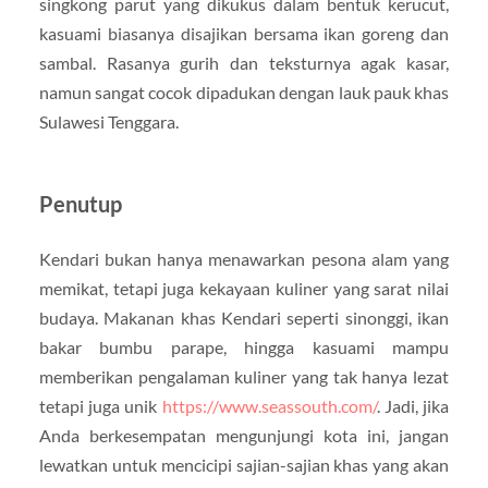
singkong parut yang dikukus dalam bentuk kerucut,
kasuami biasanya disajikan bersama ikan goreng dan
sambal. Rasanya gurih dan teksturnya agak kasar,
namun sangat cocok dipadukan dengan lauk pauk khas
Sulawesi Tenggara.
Penutup
Kendari bukan hanya menawarkan pesona alam yang
memikat, tetapi juga kekayaan kuliner yang sarat nilai
budaya. Makanan khas Kendari seperti sinonggi, ikan
bakar bumbu parape, hingga kasuami mampu
memberikan pengalaman kuliner yang tak hanya lezat
tetapi juga unik
https://www.seassouth.com/
. Jadi, jika
Anda berkesempatan mengunjungi kota ini, jangan
lewatkan untuk mencicipi sajian-sajian khas yang akan