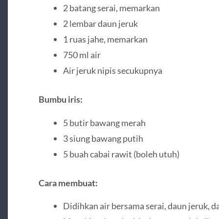
2 batang serai, memarkan
2 lembar daun jeruk
1 ruas jahe, memarkan
750 ml air
Air jeruk nipis secukupnya
Bumbu iris:
5 butir bawang merah
3 siung bawang putih
5 buah cabai rawit (boleh utuh)
Cara membuat:
Didihkan air bersama serai, daun jeruk, da