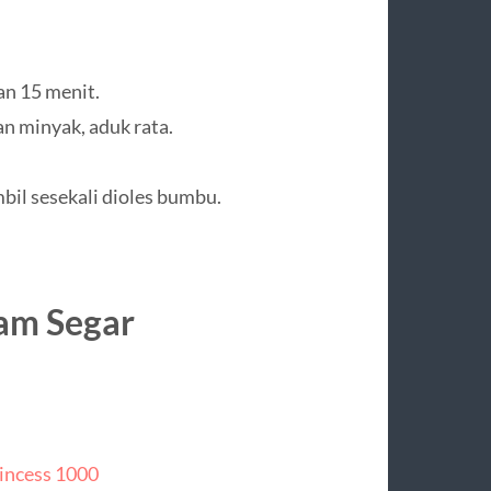
an 15 menit.
 minyak, aduk rata.
mbil sesekali dioles bumbu.
am Segar
rincess 1000