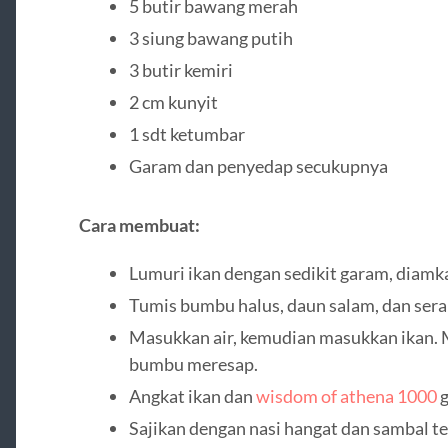
5 butir bawang merah
3 siung bawang putih
3 butir kemiri
2 cm kunyit
1 sdt ketumbar
Garam dan penyedap secukupnya
Cara membuat:
Lumuri ikan dengan sedikit garam, diamk
Tumis bumbu halus, daun salam, dan sera
Masukkan air, kemudian masukkan ikan. 
bumbu meresap.
Angkat ikan dan
wisdom of athena 1000
g
Sajikan dengan nasi hangat dan sambal te