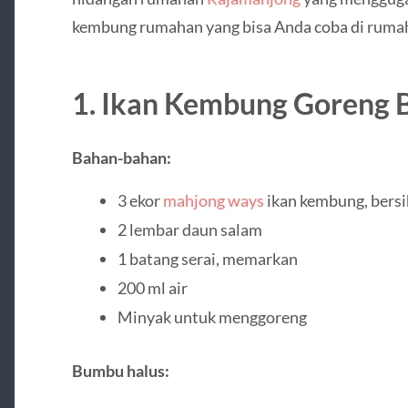
kembung rumahan yang bisa Anda coba di ruma
1. Ikan Kembung Goreng
Bahan-bahan:
3 ekor
mahjong ways
ikan kembung, bers
2 lembar daun salam
1 batang serai, memarkan
200 ml air
Minyak untuk menggoreng
Bumbu halus: