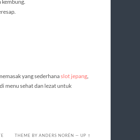
n kembung.
resap.
 memasak yang sederhana
slot jepang
,
di menu sehat dan lezat untuk
TE
THEME BY
ANDERS NORÉN
—
UP ↑