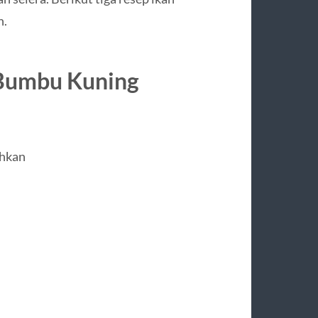
h.
 Bumbu Kuning
ihkan