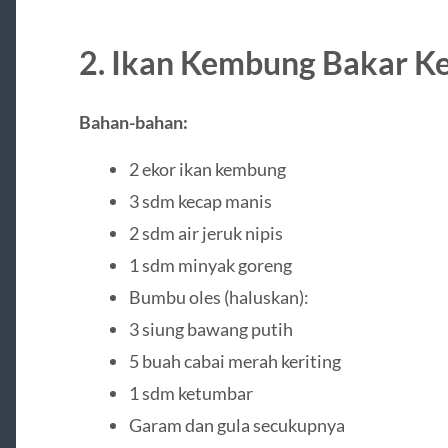
2. Ikan Kembung Bakar K
Bahan-bahan:
2 ekor ikan kembung
3 sdm kecap manis
2 sdm air jeruk nipis
1 sdm minyak goreng
Bumbu oles (haluskan):
3 siung bawang putih
5 buah cabai merah keriting
1 sdm ketumbar
Garam dan gula secukupnya