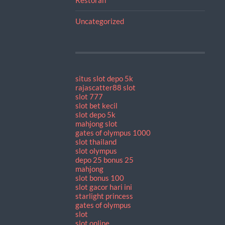
Uncategorized
situs slot depo 5k
rajascatter88 slot
slot 777
slot bet kecil
slot depo 5k
mahjong slot
gates of olympus 1000
slot thailand
slot olympus
depo 25 bonus 25
mahjong
slot bonus 100
slot gacor hari ini
starlight princess
gates of olympus
slot
slot online