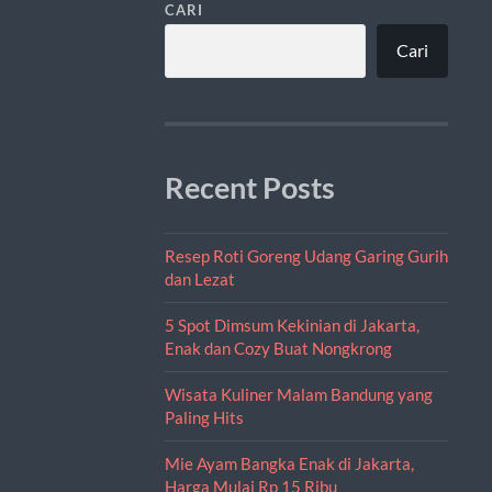
CARI
Cari
Recent Posts
Resep Roti Goreng Udang Garing Gurih
dan Lezat
5 Spot Dimsum Kekinian di Jakarta,
Enak dan Cozy Buat Nongkrong
Wisata Kuliner Malam Bandung yang
Paling Hits
Mie Ayam Bangka Enak di Jakarta,
Harga Mulai Rp 15 Ribu