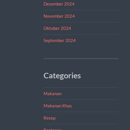
Desember 2024
November 2024
Oktober 2024
September 2024
Categories
Makanan
Makanan Khas
Resep
Restoran