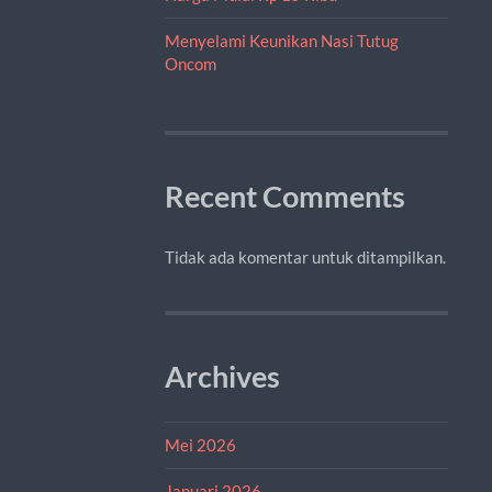
Menyelami Keunikan Nasi Tutug
Oncom
Recent Comments
Tidak ada komentar untuk ditampilkan.
Archives
Mei 2026
Januari 2026