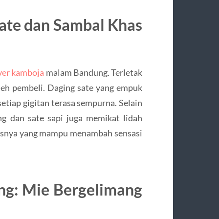
Sate dan Sambal Khas
rver kamboja
malam Bandung. Terletak
oleh pembeli. Daging sate yang empuk
iap gigitan terasa sempurna. Selain
g dan sate sapi juga memikat lidah
dasnya yang mampu menambah sensasi
ng: Mie Bergelimang