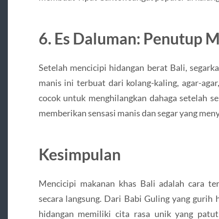
6. Es Daluman: Penutup M
Setelah mencicipi hidangan berat Bali, segar
manis ini terbuat dari kolang-kaling, agar-agar,
cocok untuk menghilangkan dahaga setelah seh
memberikan sensasi manis dan segar yang men
Kesimpulan
Mencicipi makanan khas Bali adalah cara te
secara langsung. Dari Babi Guling yang gurih 
hidangan memiliki cita rasa unik yang patut 