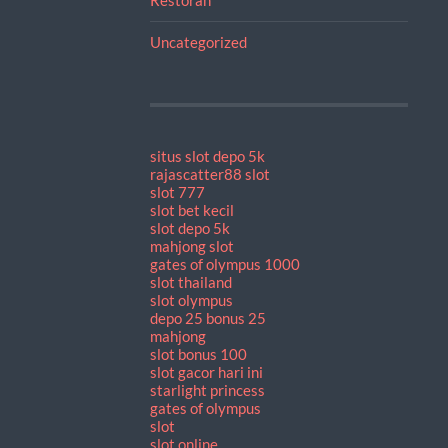
Uncategorized
situs slot depo 5k
rajascatter88 slot
slot 777
slot bet kecil
slot depo 5k
mahjong slot
gates of olympus 1000
slot thailand
slot olympus
depo 25 bonus 25
mahjong
slot bonus 100
slot gacor hari ini
starlight princess
gates of olympus
slot
slot online