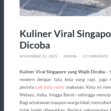
Kuliner Viral Singap
Dicoba
NOVEMBER 25, 2025
/
ADMIN
/
0 COMMENTS
Kuliner Viral Singapore yang Wajib Dicoba –
modern dengan tata kota yang rapi, juga 
pecinta
judi bola resmi
makanan. Kota ini me
Melayu, India, hingga Barat—sehingga mencipt
Bagi wisatawan maupun warga lokal, mencoba k
tidak boleh dilewatkan. Berikut rekomendasi k