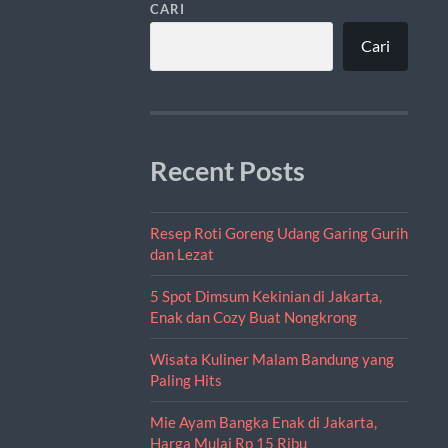
CARI
Cari
Recent Posts
Resep Roti Goreng Udang Garing Gurih
dan Lezat
5 Spot Dimsum Kekinian di Jakarta,
Enak dan Cozy Buat Nongkrong
Wisata Kuliner Malam Bandung yang
Paling Hits
Mie Ayam Bangka Enak di Jakarta,
Harga Mulai Rp 15 Ribu