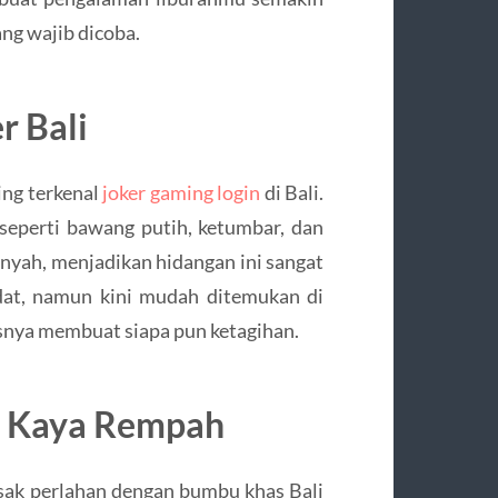
ng wajib dicoba.
r Bali
ing terkenal
joker gaming login
di Bali.
seperti bawang putih, ketumbar, dan
enyah, menjadikan hidangan ini sangat
dat, namun kini mudah ditemukan di
asnya membuat siapa pun ketagihan.
an Kaya Rempah
ak perlahan dengan bumbu khas Bali