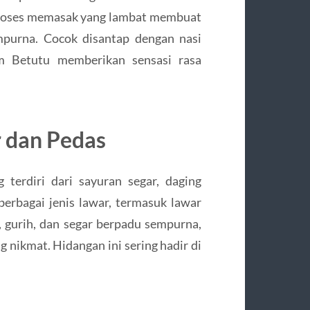
 Proses memasak yang lambat membuat
urna. Cocok disantap dengan nasi
m Betutu memberikan sensasi rasa
 dan Pedas
 terdiri dari sayuran segar, daging
berbagai jenis lawar, termasuk lawar
, gurih, dan segar berpadu sempurna,
nikmat. Hidangan ini sering hadir di