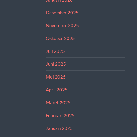
Desember 2025
November 2025
Oktober 2025
Juli 2025
Juni 2025
Mei 2025
April 2025
Maret 2025
Februari 2025
Januari 2025