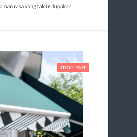
aman rasa yang tak terlupakan.
STICKY POST