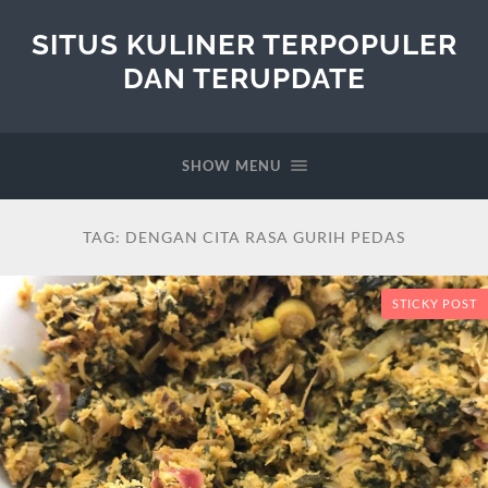
SITUS KULINER TERPOPULER
DAN TERUPDATE
SHOW MENU
TAG:
DENGAN CITA RASA GURIH PEDAS
STICKY POST