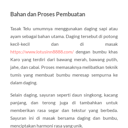
Bahan dan Proses Pembuatan
Tasak Telu umumnya menggunakan daging sapi atau
ayam sebagai bahan utama. Daging tersebut di potong
kecil-kecil dan di masak
https://www.lotusinn8888.com/
dengan bumbu khas
Karo yang terdiri dari bawang merah, bawang putih,
jahe, dan cabai. Proses memasaknya melibatkan teknik
tumis yang membuat bumbu meresap sempurna ke
dalam daging.
Selain daging, sayuran seperti daun singkong, kacang
panjang, dan terong juga di tambahkan untuk
memberikan rasa segar dan tekstur yang berbeda.
Sayuran ini di masak bersama daging dan bumbu,
menciptakan harmoni rasa yang unik.