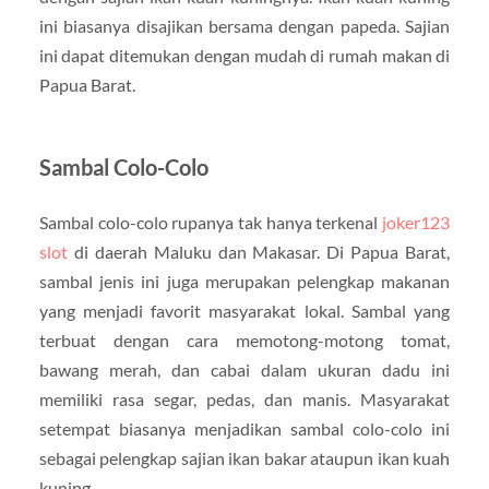
ini biasanya disajikan bersama dengan papeda. Sajian
ini dapat ditemukan dengan mudah di rumah makan di
Papua Barat.
Sambal Colo-Colo
Sambal colo-colo rupanya tak hanya terkenal
joker123
slot
di daerah Maluku dan Makasar. Di Papua Barat,
sambal jenis ini juga merupakan pelengkap makanan
yang menjadi favorit masyarakat lokal. Sambal yang
terbuat dengan cara memotong-motong tomat,
bawang merah, dan cabai dalam ukuran dadu ini
memiliki rasa segar, pedas, dan manis. Masyarakat
setempat biasanya menjadikan sambal colo-colo ini
sebagai pelengkap sajian ikan bakar ataupun ikan kuah
kuning.