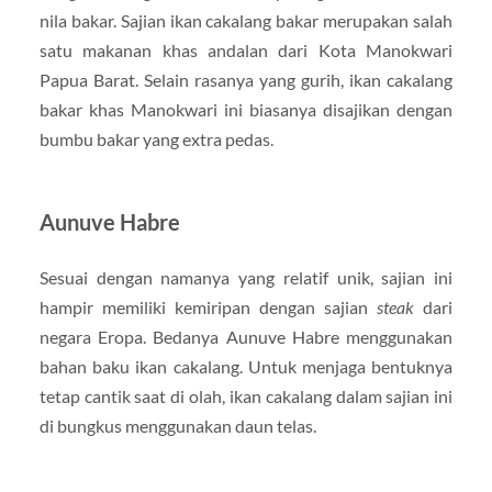
nila bakar. Sajian ikan cakalang bakar merupakan salah
satu makanan khas andalan dari Kota Manokwari
Papua Barat. Selain rasanya yang gurih, ikan cakalang
bakar khas Manokwari ini biasanya disajikan dengan
bumbu bakar yang extra pedas.
Aunuve Habre
Sesuai dengan namanya yang relatif unik, sajian ini
hampir memiliki kemiripan dengan sajian
steak
dari
negara Eropa. Bedanya Aunuve Habre menggunakan
bahan baku ikan cakalang. Untuk menjaga bentuknya
tetap cantik saat di olah, ikan cakalang dalam sajian ini
di bungkus menggunakan daun telas.