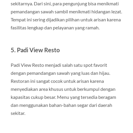
sekitarnya. Dari sini, para pengunjung bisa menikmati
pemandangan sawah sambil menikmati hidangan lezat.
Tempat ini sering dijadikan pilihan untuk arisan karena
fasilitas lengkap dan pelayanan yang ramah.
5. Padi View Resto
Padi View Resto menjadi salah satu spot favorit
dengan pemandangan sawah yang luas dan hijau.
Restoran ini sangat cocok untuk arisan karena
menyediakan area khusus untuk berkumpul dengan
kapasitas cukup besar. Menu yang tersedia beragam
dan menggunakan bahan-bahan segar dari daerah
sekitar.