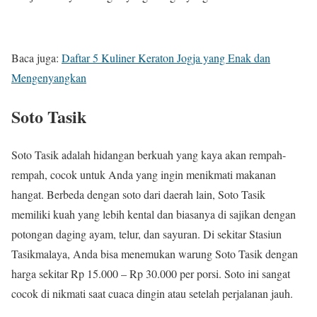
Baca juga:
Daftar 5 Kuliner Keraton Jogja yang Enak dan
Mengenyangkan
Soto Tasik
Soto Tasik adalah hidangan berkuah yang kaya akan rempah-
rempah, cocok untuk Anda yang ingin menikmati makanan
hangat. Berbeda dengan soto dari daerah lain, Soto Tasik
memiliki kuah yang lebih kental dan biasanya di sajikan dengan
potongan daging ayam, telur, dan sayuran. Di sekitar Stasiun
Tasikmalaya, Anda bisa menemukan warung Soto Tasik dengan
harga sekitar Rp 15.000 – Rp 30.000 per porsi. Soto ini sangat
cocok di nikmati saat cuaca dingin atau setelah perjalanan jauh.