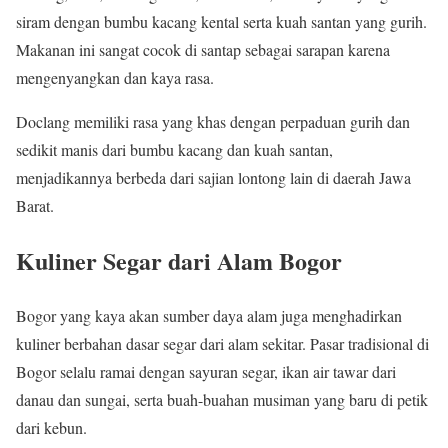
siram dengan bumbu kacang kental serta kuah santan yang gurih.
Makanan ini sangat cocok di santap sebagai sarapan karena
mengenyangkan dan kaya rasa.
Doclang memiliki rasa yang khas dengan perpaduan gurih dan
sedikit manis dari bumbu kacang dan kuah santan,
menjadikannya berbeda dari sajian lontong lain di daerah Jawa
Barat.
Kuliner Segar dari Alam Bogor
Bogor yang kaya akan sumber daya alam juga menghadirkan
kuliner berbahan dasar segar dari alam sekitar. Pasar tradisional di
Bogor selalu ramai dengan sayuran segar, ikan air tawar dari
danau dan sungai, serta buah-buahan musiman yang baru di petik
dari kebun.