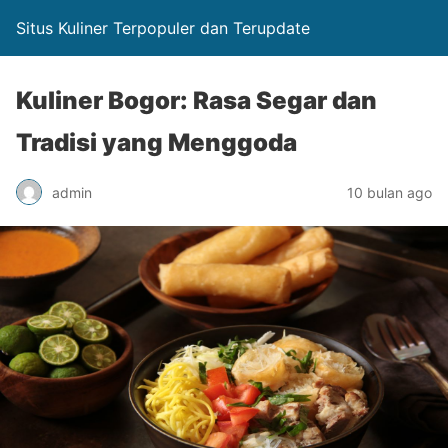
Situs Kuliner Terpopuler dan Terupdate
Kuliner Bogor: Rasa Segar dan
Tradisi yang Menggoda
admin
10 bulan ago