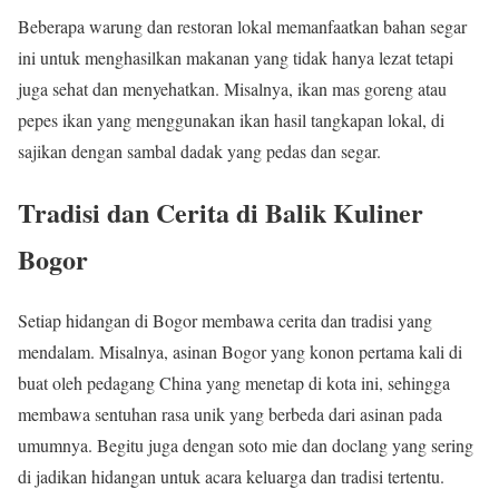
Beberapa warung dan restoran lokal memanfaatkan bahan segar
ini untuk menghasilkan makanan yang tidak hanya lezat tetapi
juga sehat dan menyehatkan. Misalnya, ikan mas goreng atau
pepes ikan yang menggunakan ikan hasil tangkapan lokal, di
sajikan dengan sambal dadak yang pedas dan segar.
Tradisi dan Cerita di Balik Kuliner
Bogor
Setiap hidangan di Bogor membawa cerita dan tradisi yang
mendalam. Misalnya, asinan Bogor yang konon pertama kali di
buat oleh pedagang China yang menetap di kota ini, sehingga
membawa sentuhan rasa unik yang berbeda dari asinan pada
umumnya. Begitu juga dengan soto mie dan doclang yang sering
di jadikan hidangan untuk acara keluarga dan tradisi tertentu.