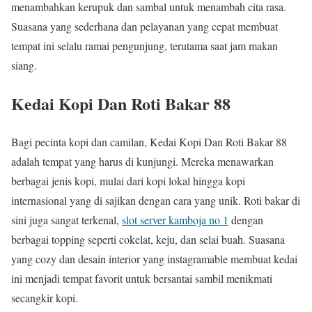
menambahkan kerupuk dan sambal untuk menambah cita rasa.
Suasana yang sederhana dan pelayanan yang cepat membuat
tempat ini selalu ramai pengunjung, terutama saat jam makan
siang.
Kedai Kopi Dan Roti Bakar 88
Bagi pecinta kopi dan camilan, Kedai Kopi Dan Roti Bakar 88
adalah tempat yang harus di kunjungi. Mereka menawarkan
berbagai jenis kopi, mulai dari kopi lokal hingga kopi
internasional yang di sajikan dengan cara yang unik. Roti bakar di
sini juga sangat terkenal,
slot server kamboja no 1
dengan
berbagai topping seperti cokelat, keju, dan selai buah. Suasana
yang cozy dan desain interior yang instagramable membuat kedai
ini menjadi tempat favorit untuk bersantai sambil menikmati
secangkir kopi.