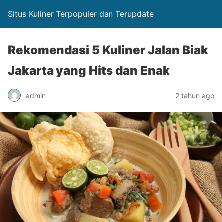
Situs Kuliner Terpopuler dan Terupdate
Rekomendasi 5 Kuliner Jalan Biak
Jakarta yang Hits dan Enak
admin
2 tahun ago